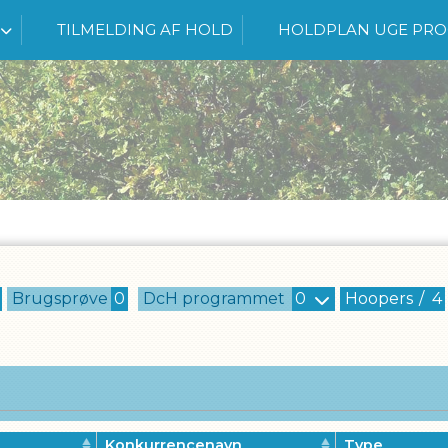
TILMELDING AF HOLD
HOLDPLAN UGE PR
Brugsprøve
0
DcH programmet
0
Hoopers
/
4
Konkurrencenavn
Type