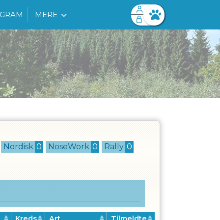
OGRAM
MERE
Facebook login
Husk mig
Glemt password
Opret profil
Log ind
Nordisk
0
NoseWork
0
Rally
0
Kreds
Art
Tilmeldte