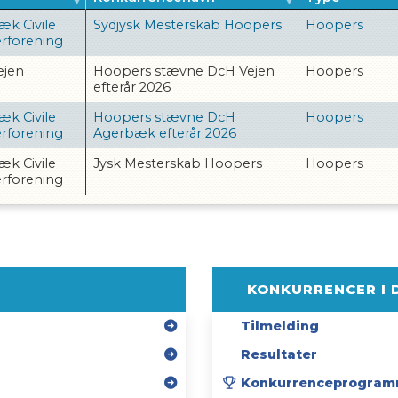
æk Civile
Sydjysk Mesterskab Hoopers
Hoopers
rforening
ejen
Hoopers stævne DcH Vejen
Hoopers
efterår 2026
æk Civile
Hoopers stævne DcH
Hoopers
rforening
Agerbæk efterår 2026
æk Civile
Jysk Mesterskab Hoopers
Hoopers
rforening
KONKURRENCER I 
Tilmelding
Resultater
Konkurrenceprogram