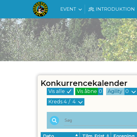
EVENT
INTRODUKTION
Konkurrencekalender
Vis alle
Vis åbne
0
Agility
0
Kreds
4
/
4
Dato
Tilm. Frist
Forening