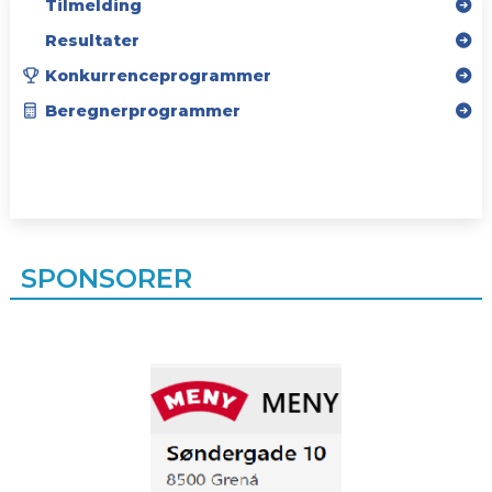
Tilmelding
skal gerne foregå præcist og
hurtigt.
Resultater
Konkurrenceprogrammer
Beregnerprogrammer
SPONSORER