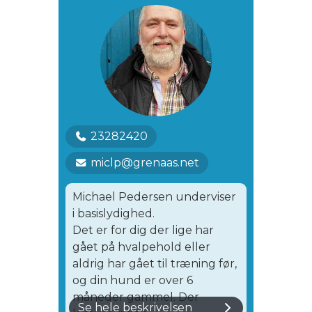
23282420
miclp@grenaas.net
Michael Pedersen underviser
i basislydighed.
Det er for dig der lige har
gået på hvalpehold eller
aldrig har gået til træning før,
og din hund er over 6
måneder gammel. Der
Se hele beskrivelsen